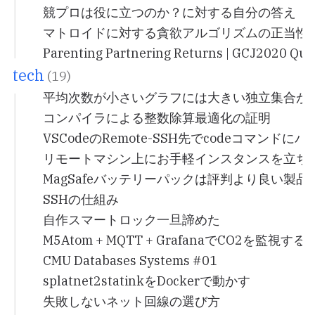
競プロは役に立つのか？に対する自分の答え
マトロイドに対する貪欲アルゴリズムの正当性
Parenting Partnering Returns | GCJ2020 Qua
tech
(19)
平均次数が小さいグラフには大きい独立集合が
コンパイラによる整数除算最適化の証明
VSCodeのRemote-SSH先でcodeコマンドに
リモートマシン上にお手軽インスタンスを立ち
MagSafeバッテリーパックは評判より良い製品
SSHの仕組み
自作スマートロック一旦諦めた
M5Atom + MQTT + GrafanaでCO2を監視する
CMU Databases Systems #01
splatnet2statinkをDockerで動かす
失敗しないネット回線の選び方